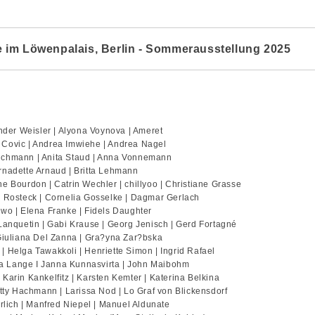
rke im Löwenpalais, Berlin - Sommerausstellung 2025
ander Weisler | Alyona Voynova | Ameret
 Covic | Andrea Imwiehe | Andrea Nagel
Wichmann | Anita Staud | Anna Vonnemann
rnadette Arnaud | Britta Lehmann
e Bourdon | Catrin Wechler | chillyoo | Christiane Grasse
a Rosteck | Cornelia Gosselke | Dagmar Gerlach
owo | Elena Franke | Fidels Daughter
Lanquetin | Gabi Krause | Georg Jenisch | Gerd Fortagné
 Giuliana Del Zanna | Gra?yna Zar?bska
 Helga Tawakkoli | Henriette Simon | Ingrid Rafael
tha Lange I Janna Kunnasvirta | John Maibohm
Karin Kankelfitz | Karsten Kemter | Katerina Belkina
otty Hachmann | Larissa Nod | Lo Graf von Blickensdorf
ich | Manfred Niepel | Manuel Aldunate