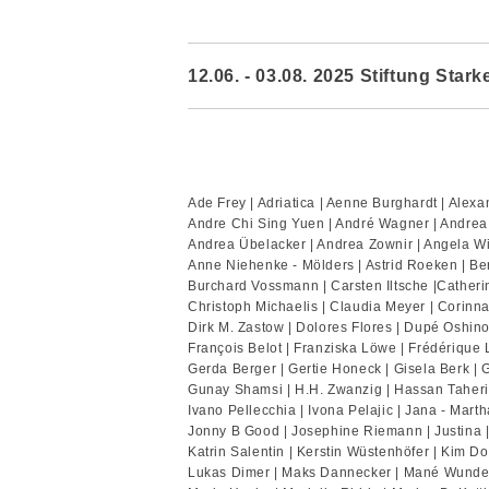
12.06. - 03.08. 2025 Stiftung Sta
Ade Frey | Adriatica | Aenne Burghardt | Alex
Andre Chi Sing Yuen | André Wagner | Andrea
Andrea Übelacker | Andrea Zownir | Angela 
Anne Niehenke - Mölders | Astrid Roeken | Be
Burchard Vossmann | Carsten Iltsche |Catherin
Christoph Michaelis | Claudia Meyer | Corinn
Dirk M. Zastow | Dolores Flores | Dupé Oshin
François Belot | Franziska Löwe | Frédérique 
Gerda Berger | Gertie Honeck | Gisela Berk |
Gunay Shamsi | H.H. Zwanzig | Hassan Taheri |
Ivano Pellecchia | Ivona Pelajic | Jana - Mar
Jonny B Good | Josephine Riemann | Justina | 
Katrin Salentin | Kerstin Wüstenhöfer | Kim D
Lukas Dimer | Maks Dannecker | Mané Wunderl