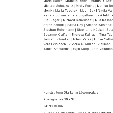
Maria Hanke | Mariella Ridda | Marius D. Kett
Michael Schackwitz | Micky Focke | Monika B
Monika Maria Tuschek | Moon Suk | Nadia Val
Petra v. Schmude | Pia Engelbrecht – Affeld | 
Ria Siegert | Richard Rabensaat | Rita Kasha
Sarah Schultz | Sarita Dey | Simone Westphal 
Stephan Reichmann | Stephanie Nückel | Sus
Susanne Kraißer | Theresa Kallrath | Tina Tab
Torsten Schindler | Totem Perez | Ulrike Sall
Vera Leisibach | Viktoria R. Müller | Visuman |
Yanka Smetanina | Yujin Kang | Zora Volantes
Kunststiftung Starke im Löwenpalais
Koenigsallee 30 - 32
14193 Berlin