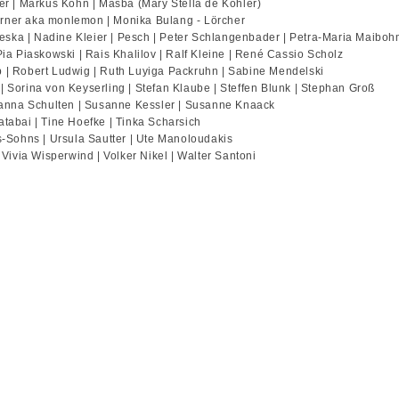
ler | Markus Kohn | Masba (Mary Stella de Kohler)
erner aka monlemon | Monika Bulang - Lörcher
eska | Nadine Kleier | Pesch | Peter Schlangenbader | Petra-Maria Maibo
Pia Piaskowski | Rais Khalilov | Ralf Kleine | René Cassio Scholz
p | Robert Ludwig | Ruth Luyiga Packruhn | Sabine Mendelski
| Sorina von Keyserling | Stefan Klaube | Steffen Blunk | Stephan Groß
anna Schulten | Susanne Kessler | Susanne Knaack
atabai | Tine Hoefke | Tinka Scharsich
ós-Sohns | Ursula Sautter | Ute Manoloudakis
 Vivia Wisperwind | Volker Nikel | Walter Santoni