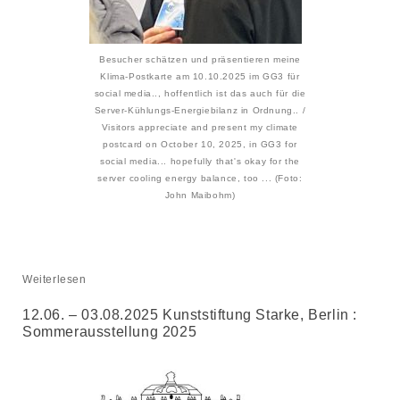
Besucher schätzen und präsentieren meine
Klima-Postkarte am 10.10.2025 im GG3 für
social media.., hoffentlich ist das auch für die
Server-Kühlungs-Energiebilanz in Ordnung.. /
Visitors appreciate and present my climate
postcard on October 10, 2025, in GG3 for
social media... hopefully that's okay for the
server cooling energy balance, too ... (Foto:
John Maibohm)
Weiterlesen
12.06. – 03.08.2025 Kunststiftung Starke, Berlin :
Sommerausstellung 2025