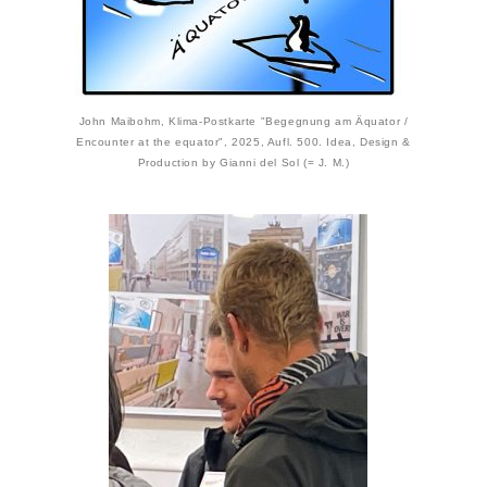
John Maibohm, Klima-Postkarte "Begegnung am Äquator /
Encounter at the equator", 2025, Aufl. 500. Idea, Design &
Production by Gianni del Sol (= J. M.)