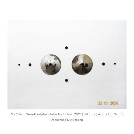
`SPYder´, Wandskulptur (John Maibohm, 2024), Monday Art Salon Nr. 53,
Atelierhof Kreuzberg