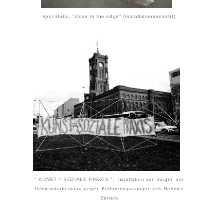
spor klübü, "close to the edge" (Installationsansicht)
" KUNST = SOZIALE PRAXIS ", Installation von Jürgen am
Demonstrationstag gegen Kultureinsparungen des Berliner
Senats