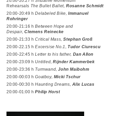
20:00-20:27 h Situative Momentum
Rehearsals
The
Bullet Ballet,
Rosanne Schmidt
20:00-20:49 h
Delabeled Bike,
Immanuel
Rohringer
20:00-21:16 h
Between Hope and
Despair
,
Clemens Reinecke
20:00-21:33 h
Critical Mass,
Stephan Groß
20:00-22.15 h
Excersise No.1
,
Tudor Ciurescu
20:00-22:45 h
Letter to his father,
Dan Allon
20:00-23:09 h
Untitled
,
Rijnder Kammerbek
20:00-23:36 h
Turmwand
,
John Maibohm
20:00-00:03 h
Goatboy,
Micki Tschur
20:00-00:30 h
Haunting Dreams
,
Alix Lucas
20:00-01:00 h
Philip Horst