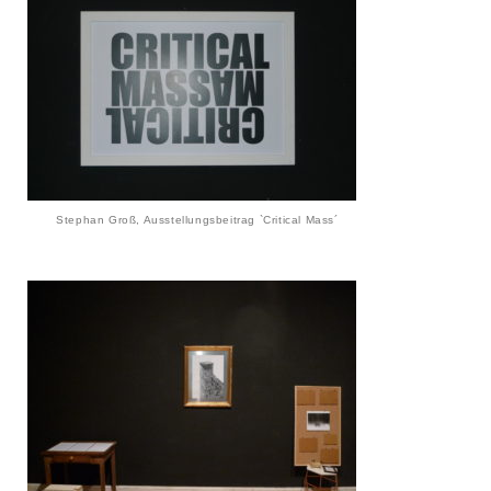
Stephan Groß, Ausstellungsbeitrag `Critical Mass´