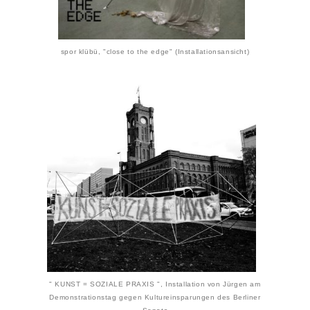
spor klübü, "close to the edge" (Installationsansicht)
" KUNST = SOZIALE PRAXIS ", Installation von Jürgen am
Demonstrationstag gegen Kultureinsparungen des Berliner