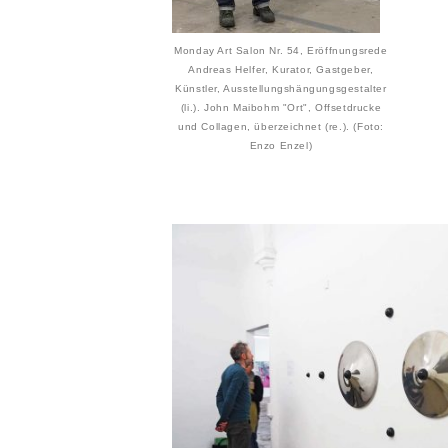
Monday Art Salon Nr. 54, Eröffnungsrede
Andreas Helfer, Kurator, Gastgeber,
Künstler, Ausstellungshängungsgestalter
(li.). John Maibohm "Ort", Offsetdrucke
und Collagen, überzeichnet (re.). (Foto:
Enzo Enzel)