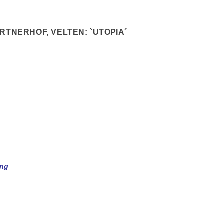
ÄRTNERHOF, VELTEN: `UTOPIA´
ung