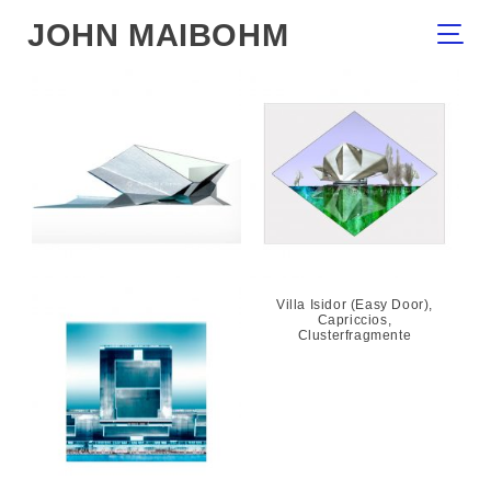
JOHN MAIBOHM
Villa GORBATSCHOW, zu
Schwungflächenräume
Seinen Ehren ! / Faltformen
Architekturfantasmagorien,
Villa Isidor (Easy Door),
2004
Capriccios,
Clusterfragmente