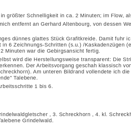
n größter Schnelligkeit in ca. 2 Minuten; im Flow, al
e mich entfernt an Gerhard Altenbourg, von dessen We
anges dünnes glattes Stück Grafitkreide. Damit fuhr i
it in 6 Zeichnungs-Schritten (s.u.) /Kaskadenzügen (
 2 Minuten war die Gebirgsansicht fertig.
bst wird die Herstellungsweise transparent: Die Str
erkennen. Der Arbeitsvorgang geschah klassisch von
Schreckhorn). Am unteren Bildrand vollendete ich di
ende" Talebene.
rbeitsschritte 1 bis 6.
rindelwaldgletscher , 3. Schreckhorn , 4. kl. Schreckh
Talebene Grindelwald.