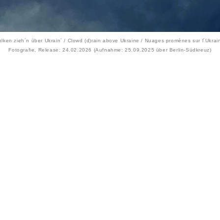
lken zieh´n über Ukrain´ / Clowd (d)rain above Ukraine / Nuages promènes sur l´Ukrai
Fotografie, Release: 24.02.2026 (Aufnahme: 25.09.2025 über Berlin-Südkreuz)